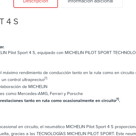
Descripción
Información adicional
T 4 S
r.
LIN Pilot Sport 4 S, equipado con MICHELIN PILOT SPORT TECHNOLOGIES
 máximo rendimiento de conducción tanto en la ruta como en circuito 
[1]
 un control ultrapreciso
 elaboración de MICHELIN
iles como Mercedes-AMG, Ferrari y Porsche
[1]
restaciones tanto en ruta como ocasionalmente en circuito
.
casional en circuito, el neumático MICHELIN Pilot Sport 4 S proporcion
as vuelta, gracias a las TECNOLOGÍAS MICHELIN PILOT SPORT. Este neum