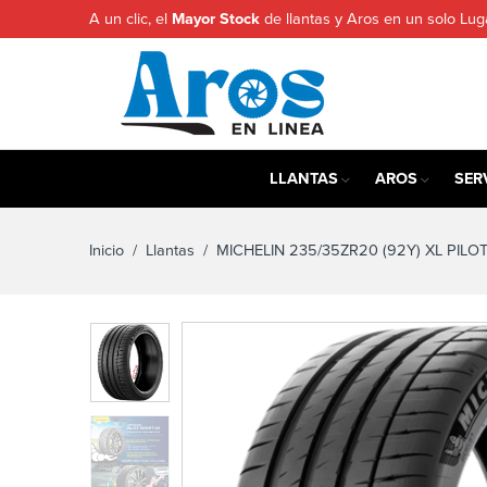
A un clic, el
Mayor Stock
de llantas y Aros en un solo Lug
LLANTAS
AROS
SER
Inicio
/
Llantas
/ MICHELIN 235/35ZR20 (92Y) XL PILOT