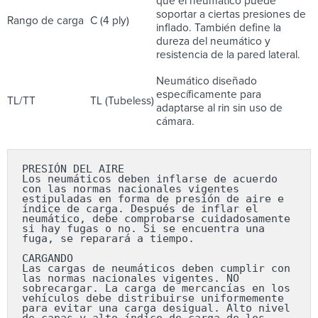
que el neumático puede
soportar a ciertas presiones de
Rango de carga
C (4 ply)
inflado. También define la
dureza del neumático y
resistencia de la pared lateral.
Neumático diseñado
específicamente para
TL/TT
TL (Tubeless)
adaptarse al rin sin uso de
cámara.
PRESIÓN DEL AIRE

Los neumáticos deben inflarse de acuerdo 
con las normas nacionales vigentes 
estipuladas en forma de presión de aire e 
índice de carga. Después de inflar el 
neumático, debe comprobarse cuidadosamente 
si hay fugas o no. Si se encuentra una 
fuga, se reparará a tiempo.

CARGANDO

Las cargas de neumáticos deben cumplir con 
las normas nacionales vigentes. NO 
sobrecargar. La carga de mercancías en los 
vehículos debe distribuirse uniformemente 
para evitar una carga desigual. Alto nivel 
de capas y alto índice de carga de los 