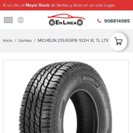
A un clic, el
Mayor Stock
de llantas y Aros en un solo Lugar
908814985
Inicio
/
Llantas
/ MICHELIN 215/65R16 102H XL TL LTX FORCE