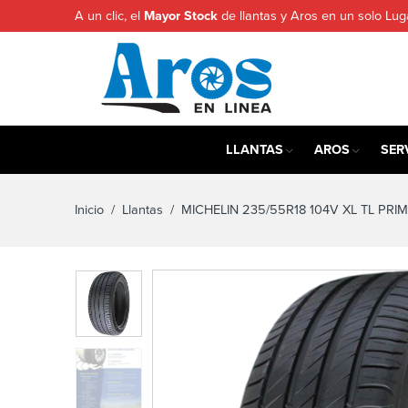
A un clic, el
Mayor Stock
de llantas y Aros en un solo Lug
LLANTAS
AROS
SER
Inicio
/
Llantas
/ MICHELIN 235/55R18 104V XL TL PRI