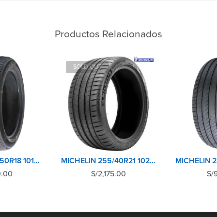
Productos Relacionados
SOLD OUT
MICHELIN 235/50R18 101Y XL TL PRIMACY 4+
MICHELIN 255/40R21 102Y XL TL PILOT SPORT 4 SUV
0.00
S/
2,175.00
S/