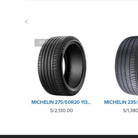
SOLD OUT
MICHELIN 275/50R20 113Y XL TL PILOT SPORT 4 SUV MO1
S/
2,130.00
S/
1,38