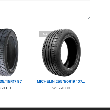
SOLD OUT
SOLD 
MICHELIN 235/45R17 97W XL TL PRIMACY 4+
MICHELIN 255/50R19 107Y XL TL PILOT SPORT 4 SUV
950.00
S/
1,660.00