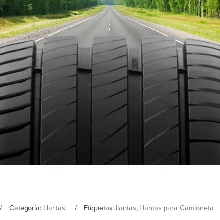
Categoría:
Llantas
Etiquetas:
llantas
,
Llantas para Camioneta