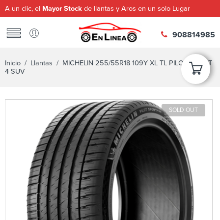
A un clic, el
Mayor Stock
de llantas y Aros en un solo Lugar
908814985
Inicio
/
Llantas
/ MICHELIN 255/55R18 109Y XL TL PILOT SPORT
4 SUV
SOLD OUT