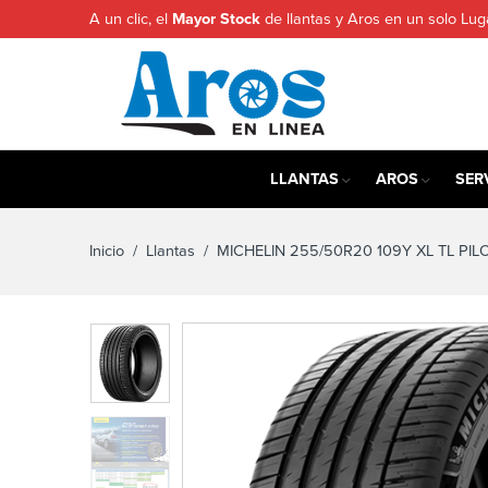
A un clic, el
Mayor Stock
de llantas y Aros en un solo Lug
LLANTAS
AROS
SER
Inicio
/
Llantas
/ MICHELIN 255/50R20 109Y XL TL PIL