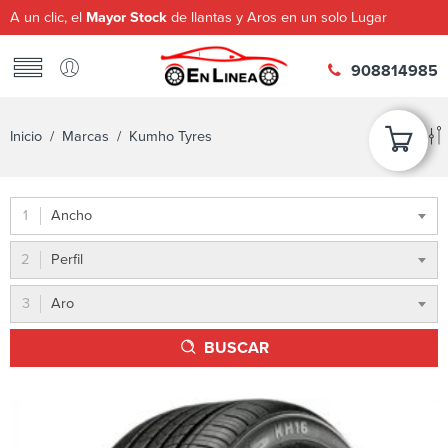
A un clic, el
Mayor Stock
de llantas y Aros en un solo Lugar
908814985
Inicio
/ Marcas / Kumho Tyres
Ancho
Perfil
Aro
BUSCAR