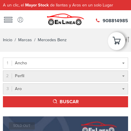
A un clic, el
Mayor Stock
de llantas y Aros en un solo Lugar
908814985
Inicio
/ Marcas / Mercedes Benz
Ancho
Perfil
Aro
BUSCAR
SOLD OUT