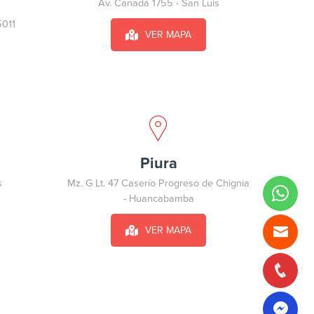
Av. Canadá 1755 - San Luis
5011
VER MAPA
Piura
s
Mz. G Lt. 47 Caserío Progreso de Chignia
- Huancabamba
VER MAPA