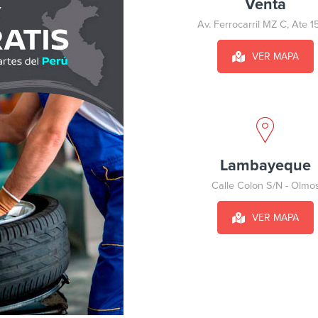
Venta
Av. Ferrocarril MZ C, Ate 1
VER MAPA
Lambayeque
Calle Colon S/N - Olmo
VER MAPA