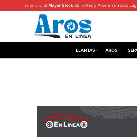
A un clic, el
Mayor Stock
de llantas y Aros en un solo Lug
LLANTAS
AROS
SER