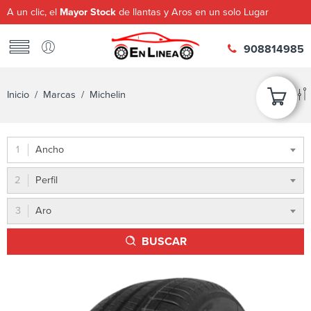
A un clic, el
Mayor Stock
de llantas y Aros en un solo Lugar
908814985
Inicio
/ Marcas / Michelin
Ancho
Perfil
Aro
BUSCAR