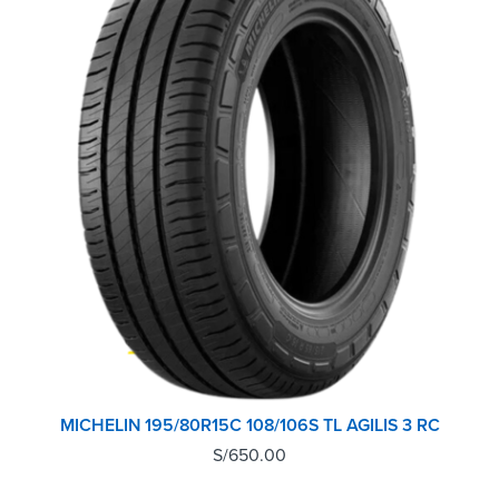
MICHELIN 195/80R15C 108/106S TL AGILIS 3 RC
S/
650.00