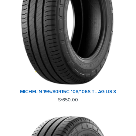
MICHELIN 195/80R15C 108/106S TL AGILIS 3
S/
650.00