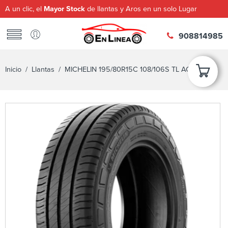
A un clic, el
Mayor Stock
de llantas y Aros en un solo Lugar
908814985
Inicio
/
Llantas
/ MICHELIN 195/80R15C 108/106S TL AGILIS 3