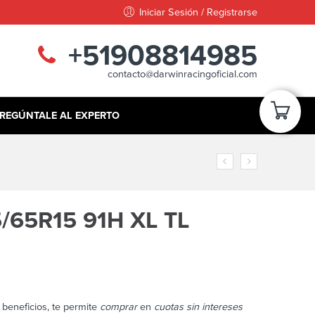
Iniciar Sesión / Registrarse
+51908814985
contacto@darwinracingoficial.com
REGÚNTALE AL EXPERTO
/65R15 91H XL TL
beneficios, te permite
comprar
en
cuotas sin intereses