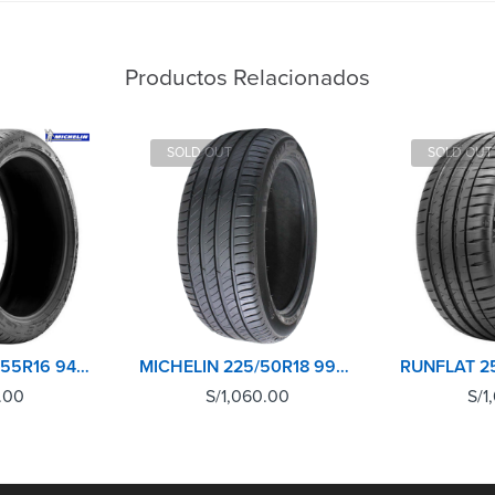
Productos Relacionados
SOLD OUT
SOLD OUT
MICHELIN 205/55R16 94Y XL TL PILOT SPORT 4
MICHELIN 225/50R18 99W XL TL PRIMACY 4+
.00
S/
1,060.00
S/
1