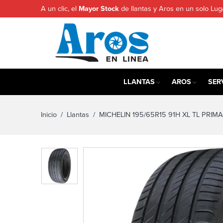
A un clic, el
Mayor Stock
de llantas y Aros en un solo Lug
LLANTAS
AROS
SER
Inicio
/
Llantas
/ MICHELIN 195/65R15 91H XL TL PRIMA