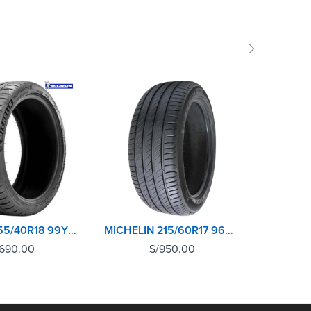
RUNFLAT 255/40R18 99Y XL TL PILOT SPORT 4 MICHELIN
MICHELIN 215/60R17 96V XL TL PRIMACY 4+
,690.00
S/
950.00