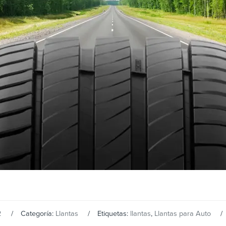
2
Categoría:
Llantas
Etiquetas:
llantas
,
Llantas para Auto