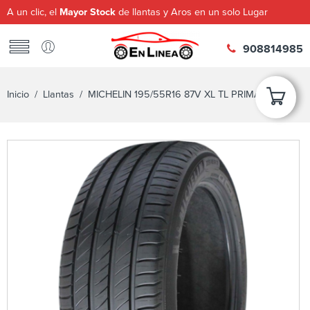
A un clic, el
Mayor Stock
de llantas y Aros en un solo Lugar
908814985
Inicio
/
Llantas
/ MICHELIN 195/55R16 87V XL TL PRIMACY 4+