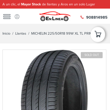
A un clic, el
Mayor Stock
de llantas y Aros en un solo Lugar
908814985
Inicio
/
Llantas
/ MICHELIN 225/50R18 99W XL TL PRIMACY 4+
SOLD OUT