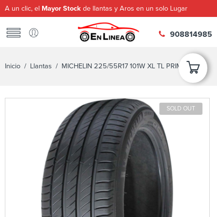
A un clic, el
Mayor Stock
de llantas y Aros en un solo Lugar
908814985
Inicio
/
Llantas
/ MICHELIN 225/55R17 101W XL TL PRIMACY 4+
SOLD OUT