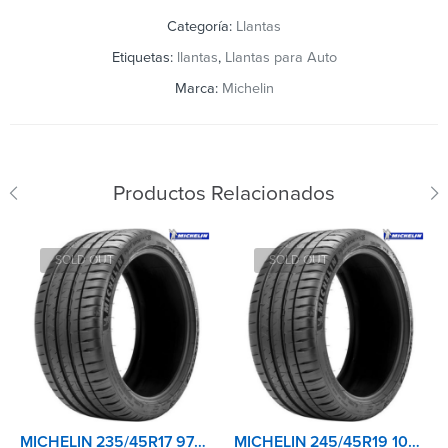
Categoría:
Llantas
Etiquetas:
llantas
,
Llantas para Auto
Marca:
Michelin
Productos Relacionados
SOLD OUT
SOLD OUT
MICHELIN 235/45R17 97Y EXTRA LOAD TL PILOT SPORT 4
MICHELIN 245/45R19 102Y XL TL PILOT SPORT 4 AO