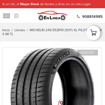
A un clic, el
Mayor Stock
de llantas y Aros en un solo Lugar
908814985
Inicio
/
Llantas
/ MICHELIN 245/35ZR19 (93Y) XL PILOT SPORT 4
S MI TL
SOLD OUT