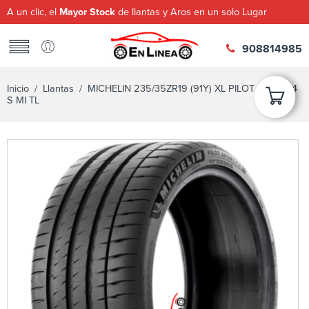
A un clic, el
Mayor Stock
de llantas y Aros en un solo Lugar
908814985
Inicio
/
Llantas
/ MICHELIN 235/35ZR19 (91Y) XL PILOT SPORT 4
S MI TL