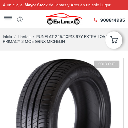
A un clic, el
Mayor Stock
de llantas y Aros en un solo Lugar
908814985
Inicio
/
Llantas
/ RUNFLAT 245/40R18 97Y EXTRA LOAD TL
PRIMACY 3 MOE GRNX MICHELIN
SOLD OUT