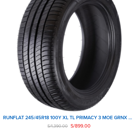
RUNFLAT 245/45R18 100Y XL TL PRIMACY 3 MOE GRNX MICHELIN
S/
899.00
S/
1,390.00