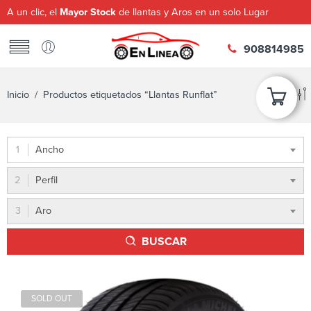
A un clic, el
Mayor Stock
de llantas y Aros en un solo Lugar
908814985
Inicio
/ Productos etiquetados “Llantas Runflat”
Ancho
Perfil
Aro
BUSCAR
SOLD OUT