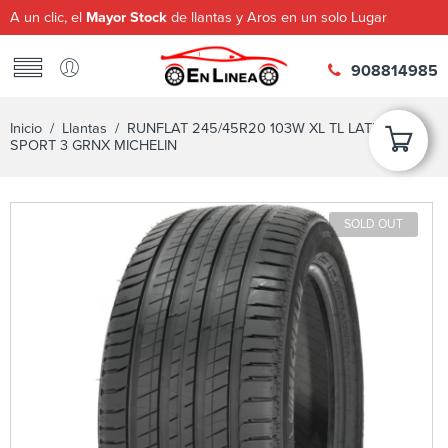
A un clic, el
Mayor Stock
de llantas y Aros en un solo Lugar
908814985
Inicio
/
Llantas
/ RUNFLAT 245/45R20 103W XL TL LATITUDE
SPORT 3 GRNX MICHELIN
SOLD OUT