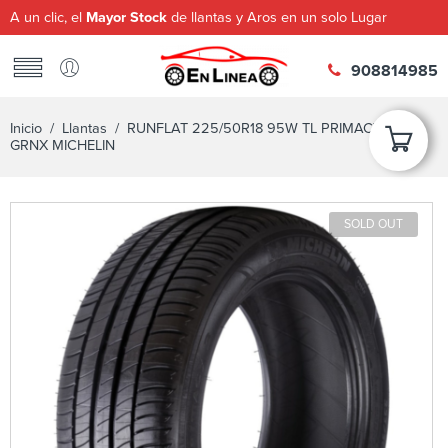
A un clic, el
Mayor Stock
de llantas y Aros en un solo Lugar
908814985
Inicio
/
Llantas
/ RUNFLAT 225/50R18 95W TL PRIMACY 3 ST
GRNX MICHELIN
SOLD OUT