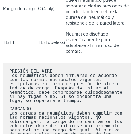
que el neumático puede
soportar a ciertas presiones de
Rango de carga
C (4 ply)
inflado. También define la
dureza del neumático y
resistencia de la pared lateral.
Neumático diseñado
específicamente para
TL/TT
TL (Tubeless)
adaptarse al rin sin uso de
cámara.
PRESIÓN DEL AIRE

Los neumáticos deben inflarse de acuerdo 
con las normas nacionales vigentes 
estipuladas en forma de presión de aire e 
índice de carga. Después de inflar el 
neumático, debe comprobarse cuidadosamente 
si hay fugas o no. Si se encuentra una 
fuga, se reparará a tiempo.

CARGANDO

Las cargas de neumáticos deben cumplir con 
las normas nacionales vigentes. NO 
sobrecargar. La carga de mercancías en los 
vehículos debe distribuirse uniformemente 
para evitar una carga desigual. Alto nivel 
de capas y alto índice de carga de los 