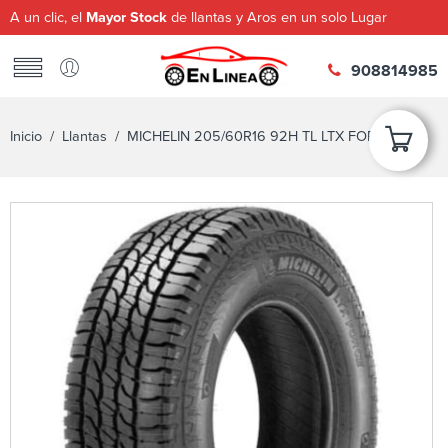
A un clic, el
Mayor Stock
de llantas y Aros en un solo Lugar
908814985
Inicio
/
Llantas
/ MICHELIN 205/60R16 92H TL LTX FORCE