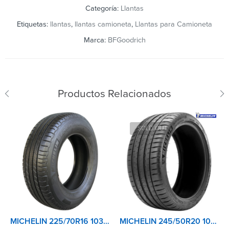
Categoría:
Llantas
Etiquetas:
llantas
,
llantas camioneta
,
Llantas para Camioneta
Marca:
BFGoodrich
Productos Relacionados
SOLD OUT
MICHELIN 225/70R16 103H XL TL PRIMACY SUV+
MICHELIN 245/50R20 102V TL PILOT SPORT 4 SUV