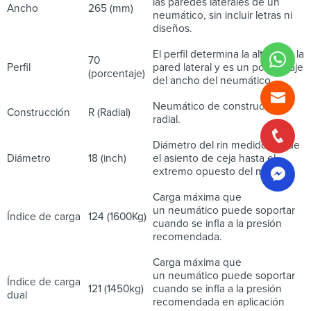
las paredes laterales de un
Ancho
265 (mm)
neumático, sin incluir letras ni
diseños.
El perfil determina la altura de la
70
Perfil
pared lateral y es un porcentaje
(porcentaje)
del ancho del neumático.
Neumático de construcción
Construcción
R (Radial)
radial.
Diámetro del rin medido desde
Diámetro
18 (inch)
el asiento de ceja hasta el
extremo opuesto del mismo.
Carga máxima que
un neumático puede soportar
Índice de carga
124 (1600Kg)
cuando se infla a la presión
recomendada.
Carga máxima que
un neumático puede soportar
Índice de carga
121 (1450kg)
cuando se infla a la presión
dual
recomendada en aplicación