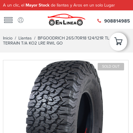
A un clic, el
Mayor Stock
de llantas y Aros en un solo Lugar
908814985
Inicio
/
Llantas
/ BFGOODRICH 265/70R18 124/121R TL ALL-
TERRAIN T/A KO2 LRE RWL GO
SOLD OUT