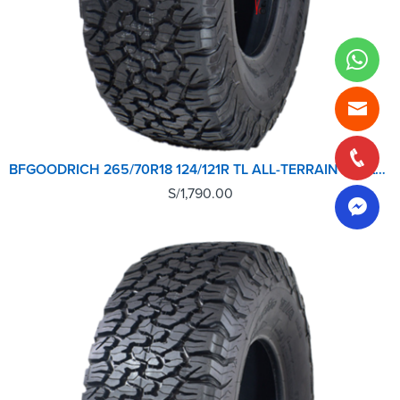
BFGOODRICH 265/70R18 124/121R TL ALL-TERRAIN T/A KO2 LRE RWL GO
S/
1,790.00