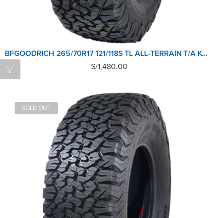
BFGOODRICH 265/70R17 121/118S TL ALL-TERRAIN T/A KO2 LRE RWL GO
S/
1,480.00
SOLD OUT