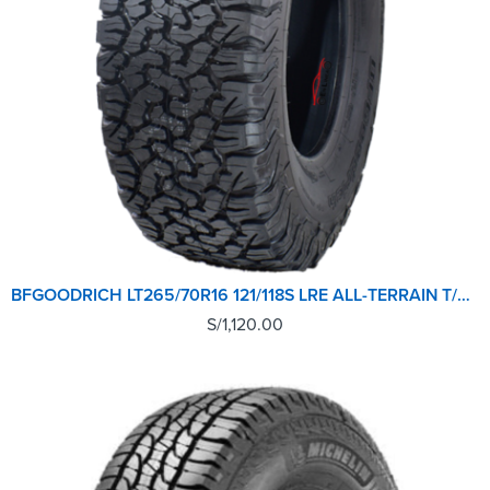
BFGOODRICH LT265/70R16 121/118S LRE ALL-TERRAIN T/A KO2
S/
1,120.00