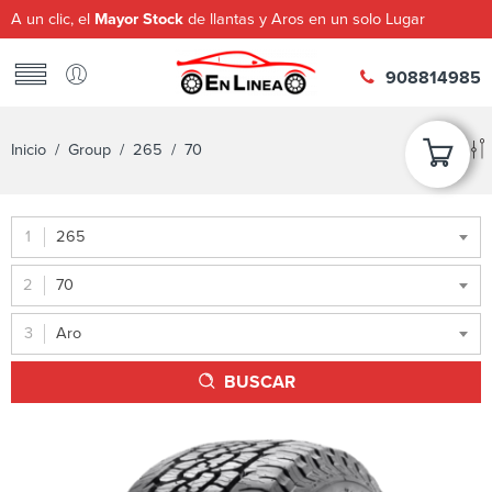
A un clic, el
Mayor Stock
de llantas y Aros en un solo Lugar
908814985
Inicio
/ Group /
265
/ 70
265
70
Aro
BUSCAR