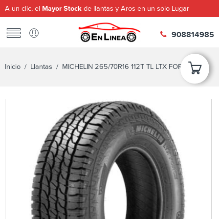
A un clic, el
Mayor Stock
de llantas y Aros en un solo Lugar
908814985
Inicio
/
Llantas
/ MICHELIN 265/70R16 112T TL LTX FORCE