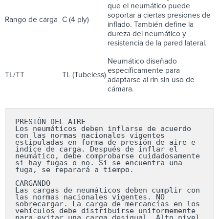
que el neumático puede
soportar a ciertas presiones de
Rango de carga
C (4 ply)
inflado. También define la
dureza del neumático y
resistencia de la pared lateral.
Neumático diseñado
específicamente para
TL/TT
TL (Tubeless)
adaptarse al rin sin uso de
cámara.
PRESIÓN DEL AIRE

Los neumáticos deben inflarse de acuerdo 
con las normas nacionales vigentes 
estipuladas en forma de presión de aire e 
índice de carga. Después de inflar el 
neumático, debe comprobarse cuidadosamente 
si hay fugas o no. Si se encuentra una 
fuga, se reparará a tiempo.

CARGANDO

Las cargas de neumáticos deben cumplir con 
las normas nacionales vigentes. NO 
sobrecargar. La carga de mercancías en los 
vehículos debe distribuirse uniformemente 
para evitar una carga desigual. Alto nivel 