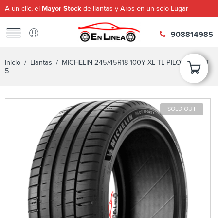
A un clic, el
Mayor Stock
de llantas y Aros en un solo Lugar
908814985
Inicio
/
Llantas
/ MICHELIN 245/45R18 100Y XL TL PILOT SPORT
5
SOLD OUT