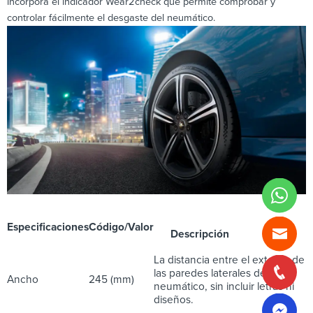
incorpora el indicador Wear2check que permite comprobar y
controlar fácilmente el desgaste del neumático.
Especificaciones
Código/Valor
Descripción
La distancia entre el exterior de
las paredes laterales de un
Ancho
245 (mm)
neumático, sin incluir letras ni
diseños.