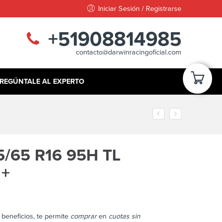
Iniciar Sesión / Registrarse
+51908814985
contacto@darwinracingoficial.com
REGÚNTALE AL EXPERTO
/65 R16 95H TL
 +
beneficios, te permite
comprar
en
cuotas sin