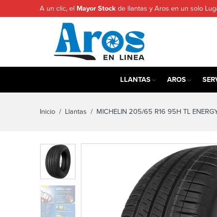
A un clic, el
Mayor Stock
de llantas y Aros en un solo Lug
LLANTAS
AROS
SER
Inicio
/
Llantas
/ MICHELIN 205/65 R16 95H TL ENERG