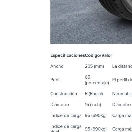
Especificaciones
Código/Valor
De
Ancho
205 (mm)
La distanc
65
Perfil
El perfil 
(porcentaje)
Construcción
R (Radial)
Neumático
Diámetro
16 (inch)
Diámetro 
Índice de carga
95 (690Kg)
Carga máx
Índice de carga
95 (690kg)
Carga máx