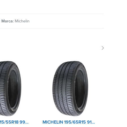
Marca:
Michelin
SOLD 
MICHELIN 215/55R18 99V XL TL PRIMACY 4+
MICHELIN 195/65R15 91H XL TL PRIMACY 4+