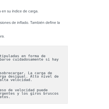
 en su índice de carga.
iones de inflado. También define la
ra.
ipuladas en forma de 
arse cuidadosamente si hay 
obrecargar. La carga de 
ga desigual. Alto nivel de 
lta velocidad.

so de velocidad puede 
gentes y los giros bruscos 
etos.