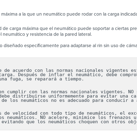
 máxima a la que un neumático puede rodar con la carga indicada
 de carga máxima que el neumático puede soportar a ciertas pres
 neumático y resistencia de la pared lateral.
 diseñado específicamente para adaptarse al rin sin uso de cáma
e de acuerdo con las normas nacionales vigentes est
carga. Después de inflar el neumático, debe comprob
una fuga, se reparará a tiempo.

en cumplir con las normas nacionales vigentes. NO s
debe distribuirse uniformemente para evitar una car
 de los neumáticos no es adecuado para conducir a a
s de velocidad con todo tipo de neumáticos, el exce
os neumáticos. NO acelere, minimice los frenazos ur
 evitando que los neumáticos choquen con otros obj