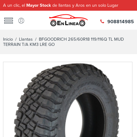
A un clic, el
Mayor Stock
de llantas y Aros en un solo Lugar
908814985
Inicio
/
Llantas
/ BFGOODRICH 265/60R18 119/116Q TL MUD
TERRAIN T/A KM3 LRE GO