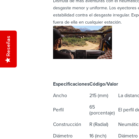
Disfruta de más aventuras con el neumático
desgaste menor y uniforme. Los eyectores e
estabilidad contra el desgaste irregular. E
fuera de ella en cualquier estación.
Reseñas
Especificaciones
Código/Valor
De
Ancho
215 (mm)
La distanc
65
Perfil
El perfil 
(porcentaje)
Construcción
R (Radial)
Neumático
Diámetro
16 (inch)
Diámetro 