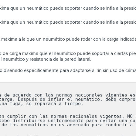
ima que un neumático puede soportar cuando se infla a la pres
ima que un neumático puede soportar cuando se infla a la presi
 máxima a la que un neumático puede rodar con la carga indicada
 de carga máxima que el neumático puede soportar a ciertas pres
 neumático y resistencia de la pared lateral.
 diseñado específicamente para adaptarse al rin sin uso de cáma
e de acuerdo con las normas nacionales vigentes est
carga. Después de inflar el neumático, debe comprob
una fuga, se reparará a tiempo.

en cumplir con las normas nacionales vigentes. NO s
debe distribuirse uniformemente para evitar una car
 de los neumáticos no es adecuado para conducir a a