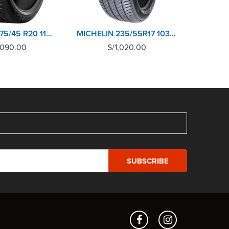
MICHELIN 275/45 R20 110Y XL TL PILOT SPORT 4 SUV
MICHELIN 235/55R17 103Y XL TL PRIMACY 4+
,090.00
S/
1,020.00