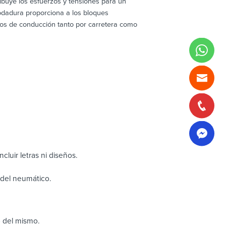
ibuye los esfuerzos y tensiones para un
rodadura proporciona a los bloques
os de conducción tanto por carretera como
cluir letras ni diseños.
o del neumático.
o del mismo.