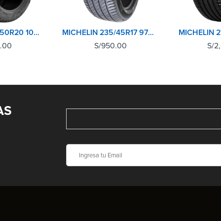
MICHELIN 245/50R20 102V TL PILOT SPORT 4 SUV
MICHELIN 235/45R17 97W XL TL PRIMACY 4+
0.00
S/
950.00
S/
2
AS