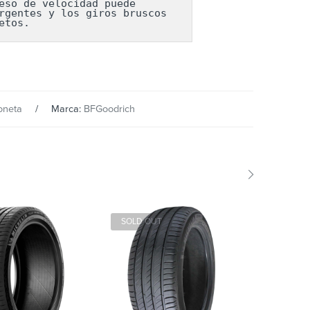
so de velocidad puede 
gentes y los giros bruscos 
etos.
oneta
Marca:
BFGoodrich
SOLD OUT
SOLD 