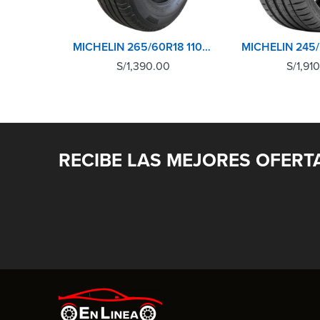
MICHELIN 265/60R18 110H XL TL PRIMACY SUV+
S/
1,390.00
S/
1,91
RECIBE LAS MEJORES OFERT