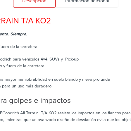
Descripción
Información adicional
RAIN T/A KO2
 Siempre.​​​​​​
uera de la carretera.
drich para vehículos 4×4, SUVs y Pick-up
o y fuera de la carretera
a mayor maniobrabilidad en suelo blando y nieve profunda
a para un uso más duradero
tra golpes e impactos
oodrich All Terrain T/A KO2 resiste los impactos en los flancos para
o, mientras que un avanzado diseño de desviación evita que los objet