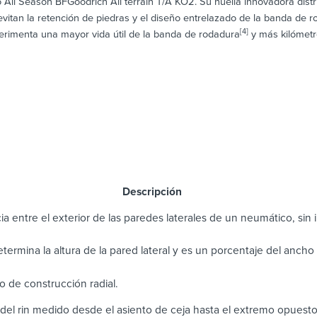
 All Season BFGoodrich All terrain T/A KO2. Su huella innovadora distr
vitan la retención de piedras y el diseño entrelazado de la banda de 
[4]
xperimenta una mayor vida útil de la banda de rodadura
y más kilómetr
scripción
ia entre el exterior de las paredes laterales de un neumático, sin in
determina la altura de la pared lateral y es un porcentaje del anch
 de construcción radial.
del rin medido desde el asiento de ceja hasta el extremo opuest