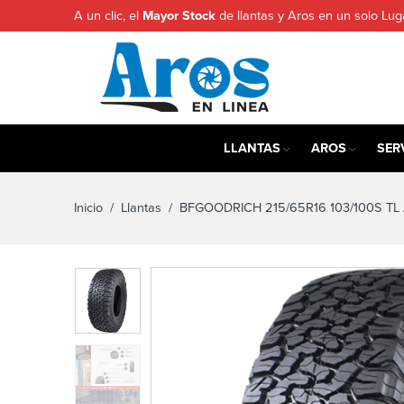
A un clic, el
Mayor Stock
de llantas y Aros en un solo Lug
LLANTAS
AROS
SER
Inicio
/
Llantas
/ BFGOODRICH 215/65R16 103/100S TL 