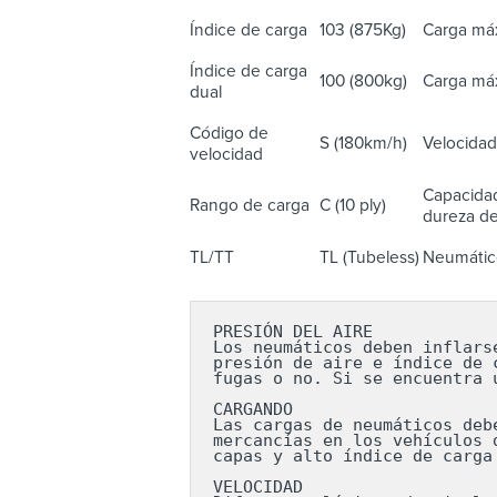
Índice de carga
103 (875Kg)
Carga máx
Índice de carga
100 (800kg)
Carga máx
dual
Código de
S (180km/h)
Velocidad
velocidad
Capacidad
Rango de carga
C (10 ply)
dureza del
TL/TT
TL (Tubeless)
Neumático
PRESIÓN DEL AIRE

Los neumáticos deben inflars
presión de aire e índice de 
fugas o no. Si se encuentra 
CARGANDO

Las cargas de neumáticos deb
mercancías en los vehículos 
capas y alto índice de carga
VELOCIDAD
