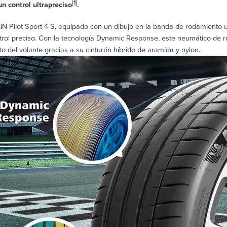
[1]
un control ultrapreciso
.
 Pilot Sport 4 S, equipado con un dibujo en la banda de rodamiento ult
trol preciso. Con la tecnología Dynamic Response, este neumático de ru
 del volante gracias a su cinturón híbrido de aramída y nylon.