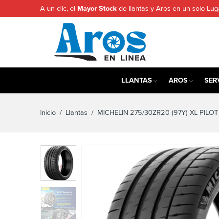
A un clic, el
Mayor Stock
de llantas y Aros en un solo Lug
LLANTAS
AROS
SER
Inicio
/
Llantas
/ MICHELIN 275/30ZR20 (97Y) XL PILOT