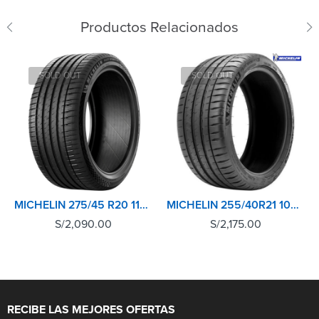
Productos Relacionados
SOLD OUT
SOLD OUT
MICHELIN 275/45 R20 110Y XL TL PILOT SPORT 4 SUV
MICHELIN 255/40R21 102Y XL TL PILOT SPORT 4 SUV
S/
2,090.00
S/
2,175.00
RECIBE LAS MEJORES OFERTAS