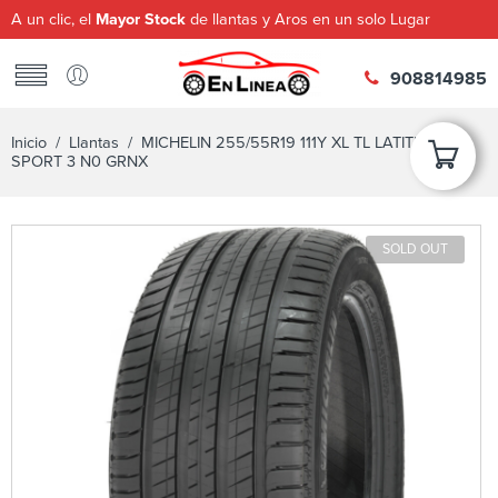
A un clic, el
Mayor Stock
de llantas y Aros en un solo Lugar
908814985
Inicio
/
Llantas
/ MICHELIN 255/55R19 111Y XL TL LATITUDE
SPORT 3 N0 GRNX
SOLD OUT