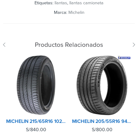
Etiquetas:
llantas
,
llantas camioneta
Marca:
Michelin
Productos Relacionados
MICHELIN 215/65R16 102H XL TL PRIMACY 4+
MICHELIN 205/55R16 94Y XL TL PILOT SPORT 4
S/
840.00
S/
800.00