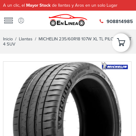
A un clic, el
Mayor Stock
de llantas y Aros en un solo Lugar
908814985
Inicio
/
Llantas
/ MICHELIN 235/60R18 107W XL TL PILOT SPORT
4 SUV