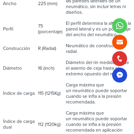
las paredes laterales de un
Ancho
225 (mm)
neumático, sin incluir letras ni
diseños.
El perfil determina la altura de la
75
Perfil
pared lateral y es un porcentaje
(porcentaje)
del ancho del neumático.
Neumático de construcción
Construcción
R (Radial)
radial.
Diámetro del rin medido desde
Diámetro
16 (inch)
el asiento de ceja hasta el
extremo opuesto del mismo.
Carga máxima que
un neumático puede soportar
Índice de carga
115 (1215Kg)
cuando se infla a la presión
recomendada.
Carga máxima que
un neumático puede soportar
Índice de carga
112 (1120kg)
cuando se infla a la presión
dual
recomendada en aplicación