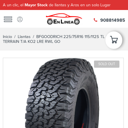
A un clic, el
Mayor Stock
de llantas y Aros en un solo Lugar
908814985
Inicio
/
Llantas
/ BFGOODRICH 225/75R16 115/112S TL ALL-
TERRAIN T/A KO2 LRE RWL GO
SOLD OUT