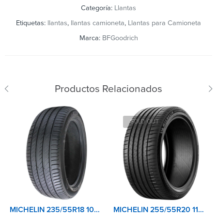
Categoría:
Llantas
Etiquetas:
llantas
,
llantas camioneta
,
Llantas para Camioneta
Marca:
BFGoodrich
Productos Relacionados
SOLD OUT
MICHELIN 235/55R18 104V XL TL PRIMACY 4+
MICHELIN 255/55R20 110Y XL TL PILOT SPORT 4 SUV