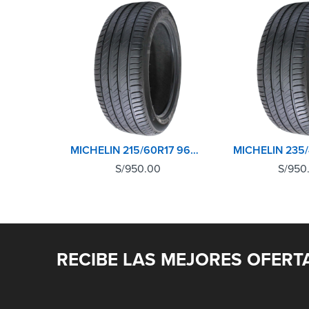
MICHELIN 215/60R17 96V XL TL PRIMACY 4+
S/
950.00
S/
950
RECIBE LAS MEJORES OFERT