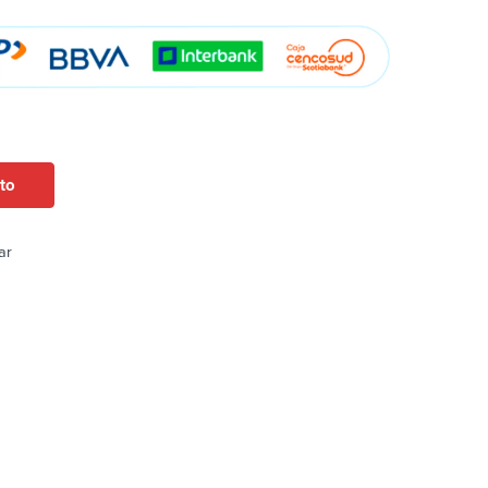
ito
ar