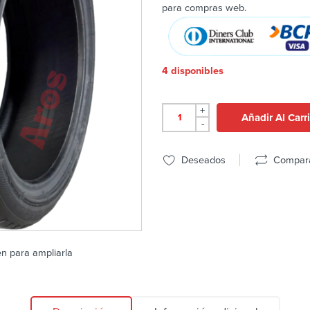
para compras web.
4 disponibles
+
Añadir Al Carr
-
Deseados
Compar
en para ampliarla