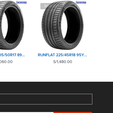
SOLD OUT
RUNFLAT 205/50R17 89W TL PILOT SPORT 4 MICHELIN
RUNFLAT 225/45R18 95Y XL TL PILOT SPORT 4 MICHELIN
,060.00
S/
1,480.00