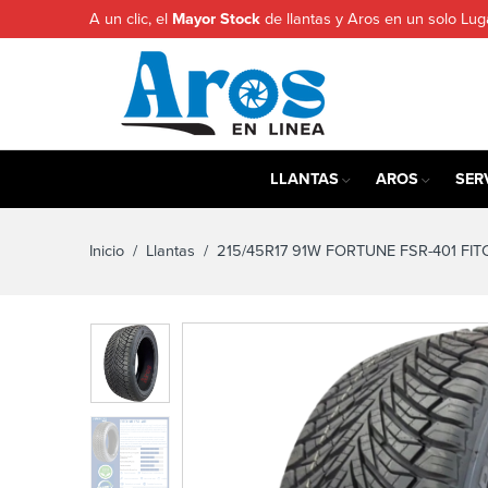
A un clic, el
Mayor Stock
de llantas y Aros en un solo Lug
LLANTAS
AROS
SER
Inicio
/
Llantas
/ 215/45R17 91W FORTUNE FSR-401 FIT