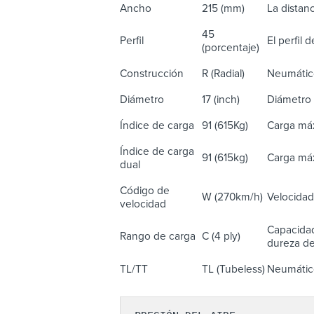
Ancho
215 (mm)
La distanc
45
Perfil
El perfil 
(porcentaje)
Construcción
R (Radial)
Neumático
Diámetro
17 (inch)
Diámetro 
Índice de carga
91 (615Kg)
Carga máx
Índice de carga
91 (615kg)
Carga máx
dual
Código de
W (270km/h)
Velocidad
velocidad
Capacidad
Rango de carga
C (4 ply)
dureza del
TL/TT
TL (Tubeless)
Neumático