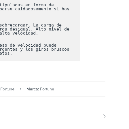
ipuladas en forma de 
arse cuidadosamente si hay 
obrecargar. La carga de 
ga desigual. Alto nivel de 
lta velocidad.

so de velocidad puede 
gentes y los giros bruscos 
etos.
:
Fortune
Marca:
Fortune