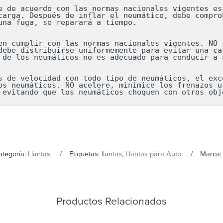
e de acuerdo con las normas nacionales vigentes est
carga. Después de inflar el neumático, debe comprob
una fuga, se reparará a tiempo.

en cumplir con las normas nacionales vigentes. NO s
debe distribuirse uniformemente para evitar una car
 de los neumáticos no es adecuado para conducir a a
s de velocidad con todo tipo de neumáticos, el exce
os neumáticos. NO acelere, minimice los frenazos ur
 evitando que los neumáticos choquen con otros obj
ategoría:
Llantas
Etiquetas:
llantas
,
Llantas para Auto
Marca
Productos Relacionados