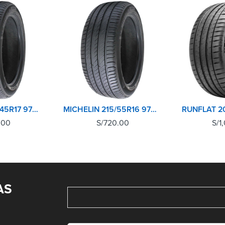
MICHELIN 235/45R17 97W XL TL PRIMACY 4+
MICHELIN 215/55R16 97W XL TL PRIMACY 4+
.00
S/
720.00
S/
1
AS