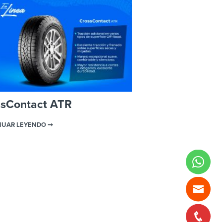
ssContact ATR
NUAR LEYENDO ➞