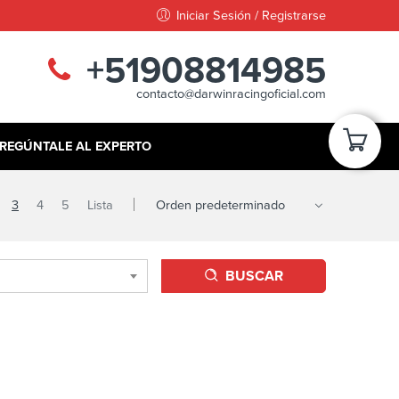
Iniciar Sesión / Registrarse
+51908814985
contacto@darwinracingoficial.com
REGÚNTALE AL EXPERTO
3
4
5
Lista
BUSCAR