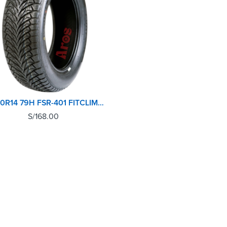
165/60R14 79H FSR-401 FITCLIME FORTUNE TL
S/
168.00