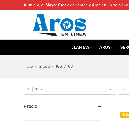
A un clic, el
Mayor Stock
de llantas y Aros en un solo Lug
LLANTAS
AROS
SER
Inicio
/ Group /
165
/ 60
165
Precio
NE