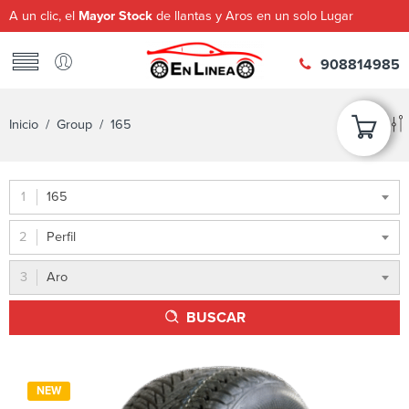
A un clic, el
Mayor Stock
de llantas y Aros en un solo Lugar
908814985
Inicio
/ Group / 165
165
Perfil
Aro
BUSCAR
NEW