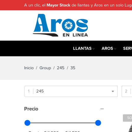
A un clic, el
Mayor Stock
de llantas y Aros en un solo Lug
LLANTAS
AROS
SER
Inicio
/ Group /
245
/ 35
245
Precio
SO