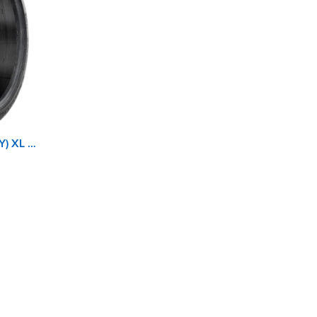
MICHELIN 245/35ZR20 (95Y) XL PILOT SPORT 4 S MI NO TL