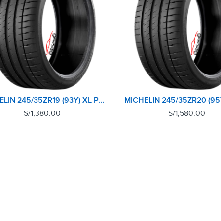
MICHELIN 245/35ZR19 (93Y) XL PILOT SPORT 4 S MI TL
S/
1,380.00
S/
1,580.00