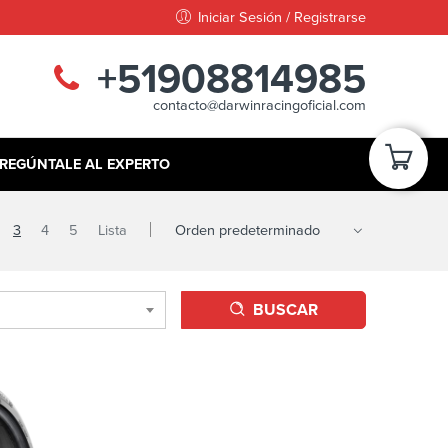
Iniciar Sesión / Registrarse
+51908814985
contacto@darwinracingoficial.com
REGÚNTALE AL EXPERTO
3
4
5
Lista
BUSCAR