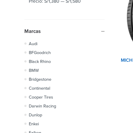
Precio:
S/1,380
—
S/1,580
Marcas
Audi
BFGoodrich
Black Rhino
BMW
Bridgestone
Continental
Cooper Tires
Darwin Racing
Dunlop
Enkei
Falken