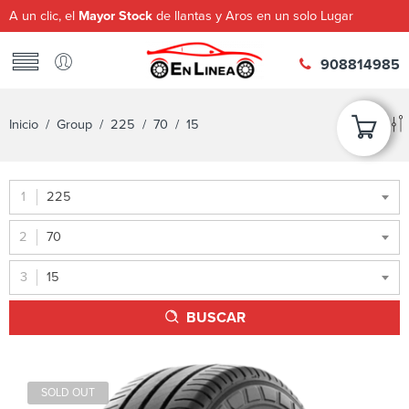
A un clic, el
Mayor Stock
de llantas y Aros en un solo Lugar
908814985
Inicio
/ Group /
225
/
70
/ 15
225
70
15
BUSCAR
SOLD OUT