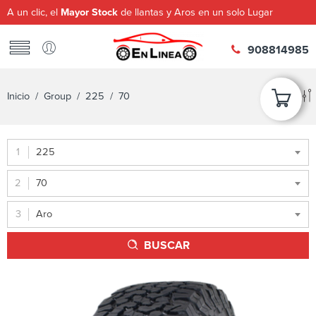
A un clic, el
Mayor Stock
de llantas y Aros en un solo Lugar
908814985
Inicio
/ Group /
225
/ 70
225
70
Aro
BUSCAR