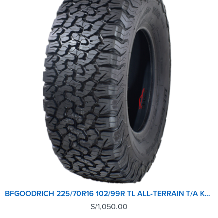
BFGOODRICH 225/70R16 102/99R TL ALL-TERRAIN T/A KO2 LRC RWL GO
S/
1,050.00