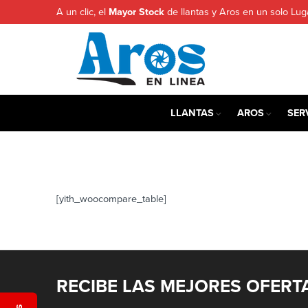
A un clic, el
Mayor Stock
de llantas y Aros en un solo Lug
LLANTAS
AROS
SER
[yith_woocompare_table]
RECIBE LAS MEJORES OFERT