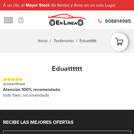
A un clic, el
Mayor Stock
de llantas y Aros en un solo Lugar
908814985
Inicio
/
Testimonio
/ Eduatttttt
Eduatttttt
arosenlinea
Atención 100% recomendado
todo bien, recomendado
RECIBE LAS MEJORES OFERTAS