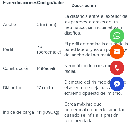
Especificaciones
Código/Valor
Descripción
La distancia entre el exterior de
las paredes laterales de un
Ancho
255 (mm)
neumático, sin incluir letras ni
diseños.
El perfil determina la altura de la
75
Perfil
pared lateral y es un porcentaje
(porcentaje)
del ancho del neumático.
Neumático de construcción
Construcción
R (Radial)
radial.
Diámetro del rin medido desde
Diámetro
17 (inch)
el asiento de ceja hasta el
extremo opuesto del mismo.
Carga máxima que
un neumático puede soportar
Índice de carga
111 (1090Kg)
cuando se infla a la presión
recomendada.