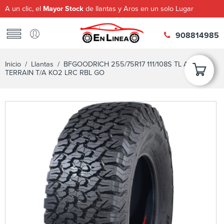
A un clic, el
Mayor Stock
de llantas y Aros en un solo Lugar
908814985
Inicio
/
Llantas
/ BFGOODRICH 255/75R17 111/108S TL ALL-
TERRAIN T/A KO2 LRC RBL GO