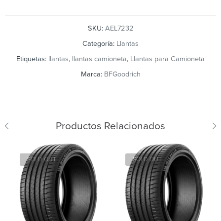
SKU:
AEL7232
Categoría:
Llantas
Etiquetas:
llantas
,
llantas camioneta
,
Llantas para Camioneta
Marca:
BFGoodrich
Productos Relacionados
SOLD OUT
SOLD OUT