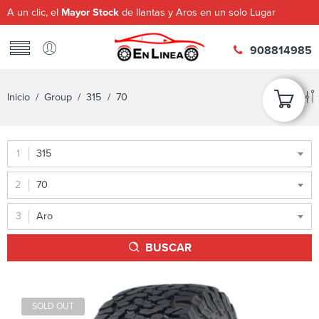
A un clic, el
Mayor Stock
de llantas y Aros en un solo Lugar
908814985
Inicio
/ Group /
315
/ 70
315
70
Aro
BUSCAR
SOLD OUT