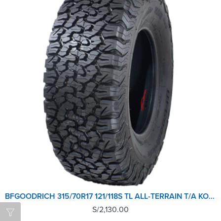
BFGOODRICH 315/70R17 121/118S TL ALL-TERRAIN T/A KO2 LRE RBL GO
S/
2,130.00