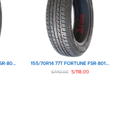
155/70R13 75T FORTUNE FSR-801 TL
155/70R14 77T FORTUNE FSR-801 TL
S/
118.00
S/
140.00