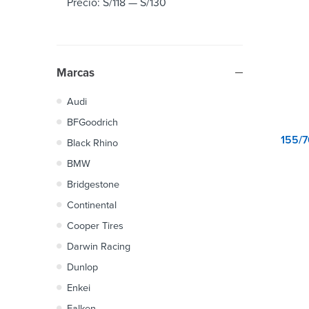
Precio:
S/118
—
S/130
Marcas
Audi
BFGoodrich
Black Rhino
BMW
Bridgestone
Continental
Cooper Tires
Darwin Racing
Dunlop
Enkei
Falken