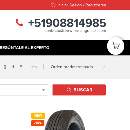
Iniciar Sesión / Registrarse
+51908814985
contacto@darwinracingoficial.com
REGÚNTALE AL EXPERTO
3
4
5
Lista
BUSCAR
NEW
-16%