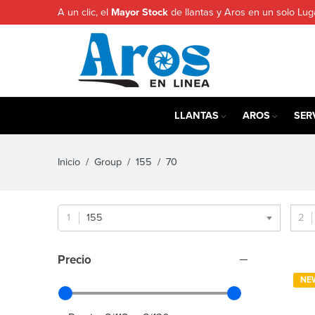
A un clic, el
Mayor Stock
de llantas y Aros en un solo Lug
LLANTAS
AROS
SER
Inicio
/ Group /
155
/ 70
155
Precio
NE