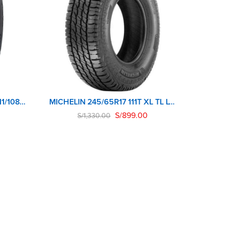
BFGOODRICH 245/65R17 111/108S TL ALL-TERRAIN T/A KO2 LRD RWL GO
MICHELIN 245/65R17 111T XL TL LTX FORCE
S/
899.00
S/
1,330.00