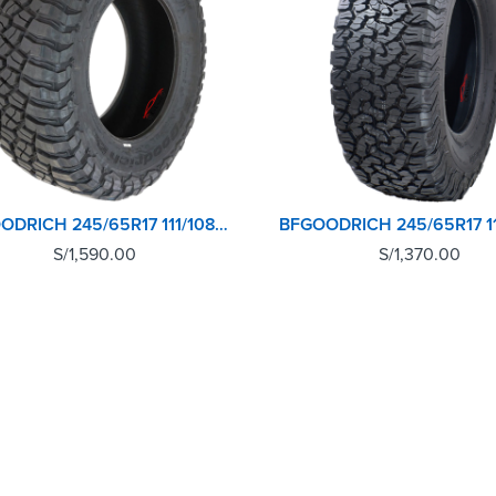
BFGOODRICH 245/65R17 111/108Q TL MUD TERRAIN T/A KM3 LRD GO
S/
1,590.00
S/
1,370.00