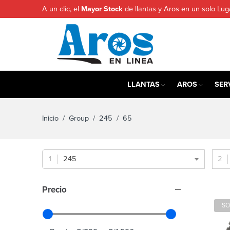
A un clic, el
Mayor Stock
de llantas y Aros en un solo Lug
LLANTAS
AROS
SER
Inicio
/ Group /
245
/ 65
245
Precio
SO