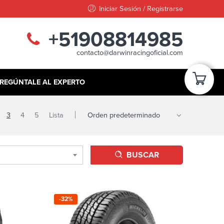
Iniciar Sesión / Registrarse
+51908814985
contacto@darwinracingoficial.com
REGÚNTALE AL EXPERTO
3
4
5
Lista
BUSCAR
-32%