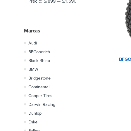
Precio:
S/899
—
S/1,590
Marcas
Audi
BFGoodrich
Black Rhino
BMW
Bridgestone
Continental
Cooper Tires
Darwin Racing
Dunlop
Enkei
Falken