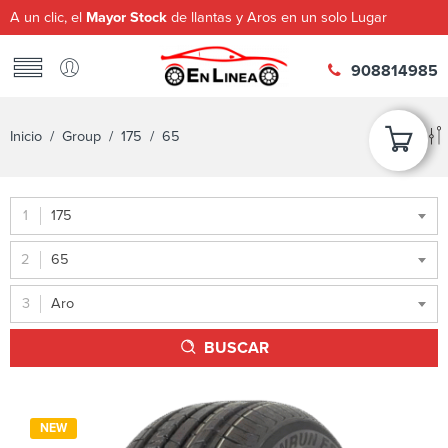
A un clic, el
Mayor Stock
de llantas y Aros en un solo Lugar
908814985
Inicio
/ Group /
175
/ 65
175
65
Aro
BUSCAR
NEW