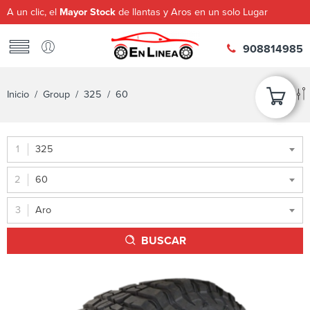
A un clic, el
Mayor Stock
de llantas y Aros en un solo Lugar
908814985
Inicio
/ Group /
325
/ 60
325
60
Aro
BUSCAR