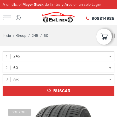
A un clic, el
Mayor Stock
de llantas y Aros en un solo Lugar
908814985
Inicio
/ Group /
245
/ 60
245
60
Aro
BUSCAR
SOLD OUT