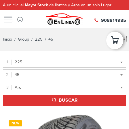
A un clic, el
Mayor Stock
de llantas y Aros en un solo Lugar
908814985
Inicio
/ Group /
225
/ 45
225
45
Aro
BUSCAR
NEW