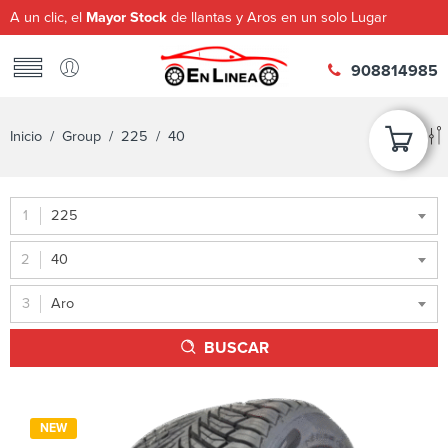
A un clic, el
Mayor Stock
de llantas y Aros en un solo Lugar
908814985
Inicio
/ Group /
225
/ 40
225
40
Aro
BUSCAR
NEW